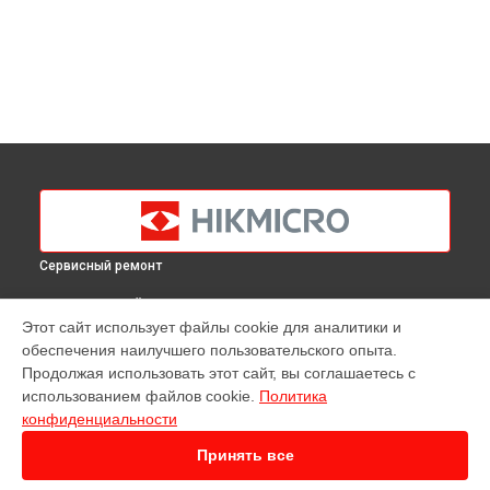
Сервисный ремонт
ВЫБЕРИ СВОЙ ГОРОД
Этот сайт использует файлы cookie для аналитики и
Ремонт тепловизионного монокуляра Gryphon GH25L
обеспечения наилучшего пользовательского опыта.
Hikmicro в
Краснодаре
Продолжая использовать этот сайт, вы соглашаетесь с
Ремонт тепловизионного монокуляра Gryphon GH25L
использованием файлов cookie.
Политика
Hikmicro в
Ростове-на-Дону
конфиденциальности
Ремонт тепловизионного монокуляра Gryphon GH25L
Hikmicro в
Нижнем Новгороде
Принять все
Ремонт тепловизионного монокуляра Gryphon GH25L