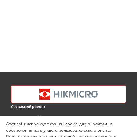
Сервисный ремонт
ВЫБЕРИ СВОЙ ГОРОД
Этот сайт использует файлы cookie для аналитики и
Замена USB порта тепловизионного монокуляра Gryphon
обеспечения наилучшего пользовательского опыта.
GH25L Hikmicro в
Краснодаре
Продолжая использовать этот сайт, вы соглашаетесь с