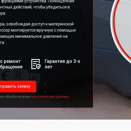
и функциями устройства. Полноценная
нтных действий, чтобы убедиться в
ра.
ра, освобождая доступ к материнской
цессор монтируется вручную с помощью
ивающих минимальное давление на
та.
с ремонт
Гарантия до 3-х
обращения
лет
править заявку
 на обработку моих
персональных данных.