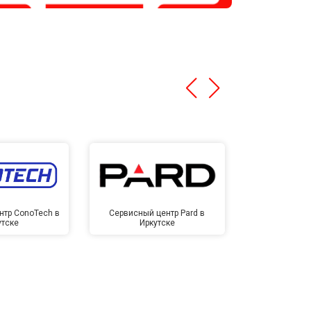
нтр ConoTech в
Сервисный центр Pard в
Сервисный ц
утске
Иркутске
Ирк