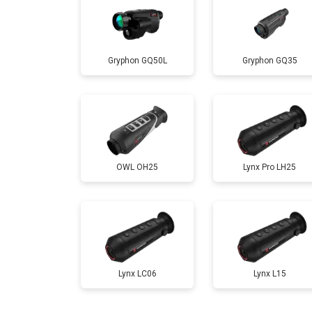
Gryphon GQ50L
Gryphon GQ35
OWL OH25
Lynx Pro LH25
Lynx LC06
Lynx L15