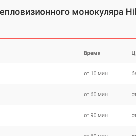
тепловизионного монокуляра Hi
Время
Ц
от 10 мин
б
от 60 мин
о
от 90 мин
о