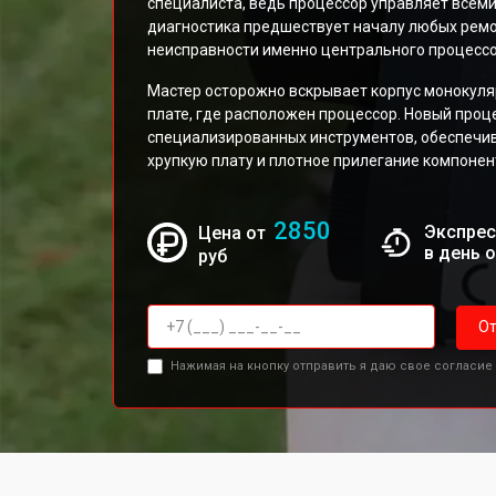
специалиста, ведь процессор управляет всем
диагностика предшествует началу любых ремо
неисправности именно центрального процессо
Мастер осторожно вскрывает корпус монокуля
плате, где расположен процессор. Новый про
специализированных инструментов, обеспеч
хрупкую плату и плотное прилегание компонен
2850
Экспрес
Цена от
в день 
руб
От
Нажимая на кнопку отправить я даю свое согласие