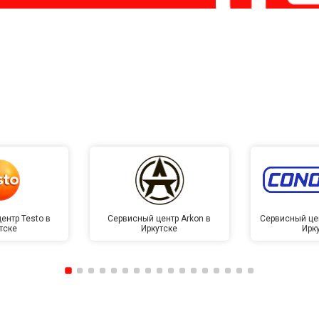
ентр Testo в
Сервисный центр Arkon в
Сервисный це
тске
Иркутске
Ирк