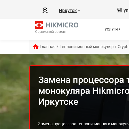
ул
Иркутск
▼
УСЛУГИ
Сервисный ремонт
Главная
/
Тепловизионный монокуляр
/
Gryph
Замена процессора 
монокуляра Hikmicro
Иркутске
Замена процессора тепловизионного монокуляр