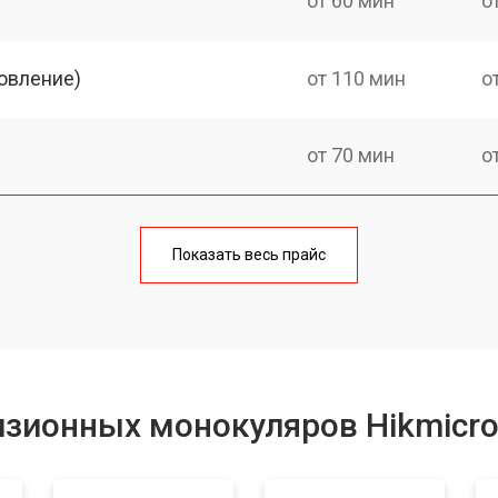
от 60 мин
о
овление)
от 110 мин
о
от 70 мин
о
от 80 мин
о
Показать весь прайс
от 80 мин
о
от 70 мин
о
изионных монокуляров Hikmicr