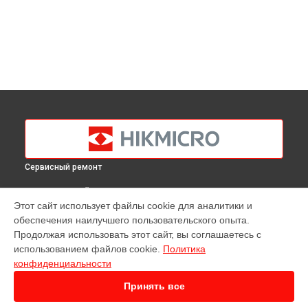
Сервисный ремонт
ВЫБЕРИ СВОЙ ГОРОД
Этот сайт использует файлы cookie для аналитики и
Ремонт тепловизионного монокуляра Gryphon GQ35
обеспечения наилучшего пользовательского опыта.
Hikmicro в
Краснодаре
Продолжая использовать этот сайт, вы соглашаетесь с
Ремонт тепловизионного монокуляра Gryphon GQ35
использованием файлов cookie.
Политика
Hikmicro в
Ростове-на-Дону
конфиденциальности
Ремонт тепловизионного монокуляра Gryphon GQ35
Hikmicro в
Нижнем Новгороде
Принять все
Ремонт тепловизионного монокуляра Gryphon GQ35