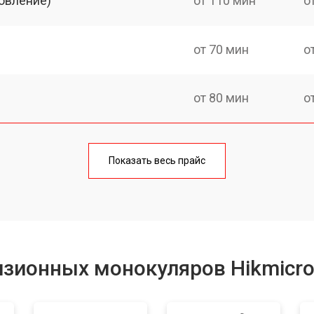
овление)
от 110 мин
о
от 70 мин
о
от 80 мин
о
от 60 мин
о
Показать весь прайс
от 80 мин
о
от 70 мин
о
изионных монокуляров Hikmicr