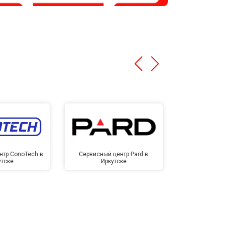
нтр ConoTech в
Сервисный центр Pard в
Сервисный ц
утске
Иркутске
Ирк