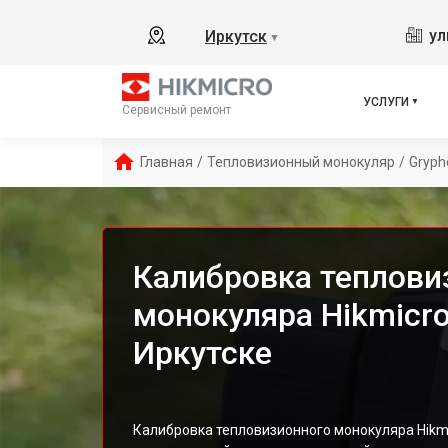
ул
Иркутск
▼
УСЛУГИ
Сервисный ремонт
Главная
/
Тепловизионный монокуляр
/
Gryph
Калибровка теплови
монокуляра Hikmicro
Иркутске
Калибровка тепловизионного монокуляра Hikm