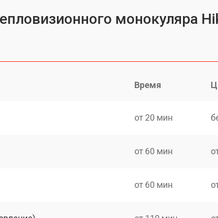
тепловизионного монокуляра Hi
Время
Ц
от 20 мин
б
от 60 мин
о
от 60 мин
о