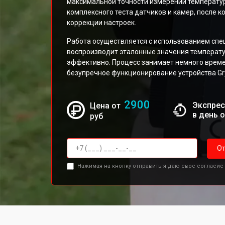
максимальной точности измерений температур
комплексного теста датчиков и камер, после 
коррекции настроек.
Работа осуществляется с использованием спе
воспроизводит эталонные значения температу
эффективно. Процесс занимает немного време
безупречное функционирование устройства Gr
2900
Экспрес
Цена от
в день 
руб
От
Нажимая на кнопку отправить я даю свое согласие