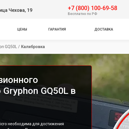
+7 (800) 100-69-58
ица Чехова, 19
Бесплатно по РФ
ЦЕНЫ
ГАРАНТИЯ
ДОСТАВКА
on GQ50L
/
Калибровка
зионного
 Gryphon GQ50L в
icro необходима для достижения