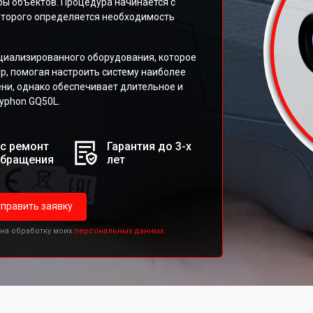
ы объектов. Процедура начинается с
которого определяется необходимость
циализированного оборудования, которое
р, помогая настроить систему наиболее
ни, однако обеспечивает длительное и
yphon GQ50L.
с ремонт
Гарантия до 3-х
обращения
лет
править заявку
 на обработку моих
персональных данных.