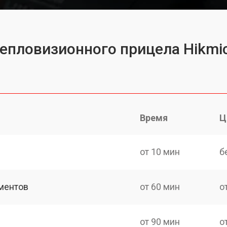
тепловизионного прицела Hikmic
Время
Ц
от 10 мин
б
ментов
от 60 мин
о
от 90 мин
о