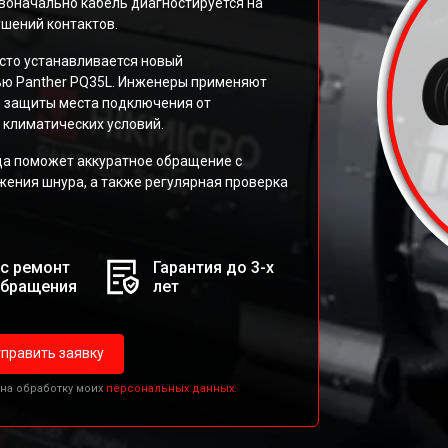
воначально кабель диагностируется на
ушений контактов.
сто устанавливается новый
ью Panther PQ35L. Инженеры применяют
я защиты места подключения от
 климатических условий.
да поможет аккуратное обращение с
жения шнура, а также регулярная проверка
с ремонт
Гарантия до 3-х
обращения
лет
править заявку
 на обработку моих
персональных данных.