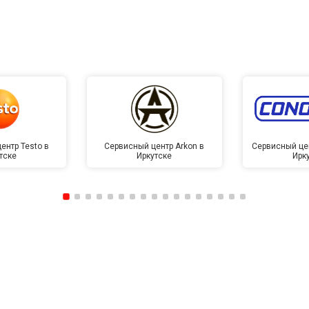
ентр Testo в
Сервисный центр Arkon в
Сервисный це
тске
Иркутске
Ирк