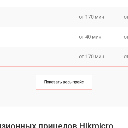
от 170 мин
о
от 40 мин
о
от 170 мин
о
от 70 мин
о
Показать весь прайс
от 90 мин
о
от 100 мин
о
зионных прицелов Hikmicro