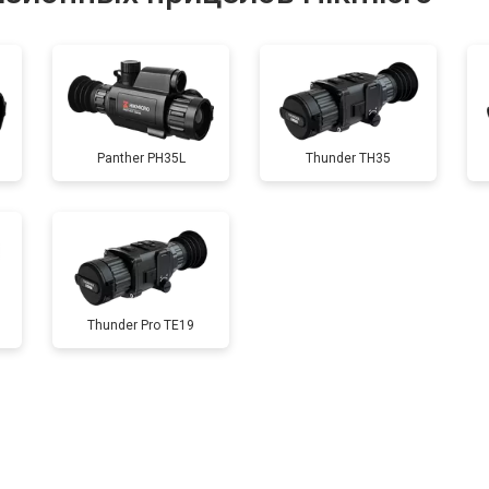
от 60 мин
о
Panther PH35L
Thunder TH35
Thunder Pro TE19