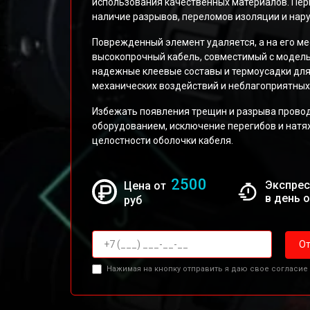
использования качественных материалов. Пер
наличие разрывов, переломов изоляции и нар
Поврежденный элемент удаляется, а на его ме
высокопрочный кабель, совместимый с модел
надежные клеевые составы и термоусадки дл
механических воздействий и неблагоприятных
Избежать появления трещин и разрыва прово
оборудованием, исключение перегибов и натя
целостности оболочки кабеля.
2500
Экспрес
Цена от
в день 
руб
От
Нажимая на кнопку отправить я даю свое согласие