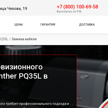
+7 (800) 100-69-58
ица Чехова, 19
Бесплатно по РФ
ЦЕНЫ
ГАРАНТИЯ
ДОСТАВКА
PQ35L
/
Замена кабеля
овизионного
nther PQ35L в
icro требует профессионального подхода и