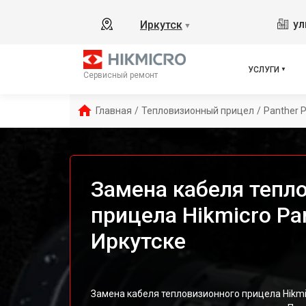
ул
Иркутск
▼
УСЛУГИ
Сервисный ремонт
Главная
/
Тепловизионный прицел
/
Panther 
Замена кабеля тепл
прицела Hikmicro Pa
Иркутске
Замена кабеля тепловизионного прицела Hikm