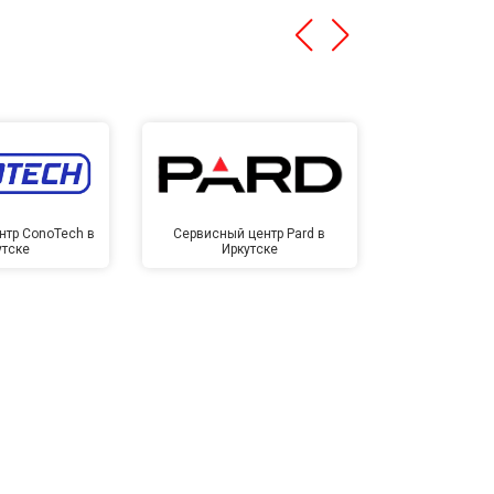
нтр ConoTech в
Сервисный центр Pard в
Сервисный ц
утске
Иркутске
Ирк