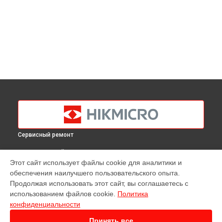
Сервисный ремонт
ВЫБЕРИ СВОЙ ГОРОД
Этот сайт использует файлы cookie для аналитики и
Ремонт тепловизионного прицела Thunder Pro TE25
обеспечения наилучшего пользовательского опыта.
Hikmicro в
Краснодаре
Продолжая использовать этот сайт, вы соглашаетесь с
Ремонт тепловизионного прицела Thunder Pro TE25
использованием файлов cookie.
Политика
Hikmicro в
Ростове-на-Дону
конфиденциальности
Ремонт тепловизионного прицела Thunder Pro TE25
Hikmicro в
Нижнем Новгороде
Принять все