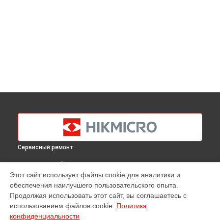
Сервисный ремонт
ВЫБЕРИ СВОЙ ГОРОД
Этот сайт использует файлы cookie для аналитики и
Ремонт оптики тепловизора G60 Hikmicro в
Краснодаре
обеспечения наилучшего пользовательского опыта.
Ремонт оптики тепловизора G60 Hikmicro в
Ростове-на-
Продолжая использовать этот сайт, вы соглашаетесь с
Дону
использованием файлов cookie.
Политика
Ремонт оптики тепловизора G60 Hikmicro в
Нижнем
конфиденциальности