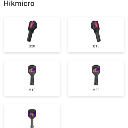
Hikmicro
B20
B1L
M10
M30