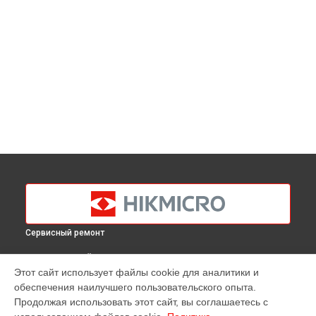
Сервисный ремонт
ВЫБЕРИ СВОЙ ГОРОД
Этот сайт использует файлы cookie для аналитики и
Замена матрицы тепловизора M30 Hikmicro в
Краснодаре
обеспечения наилучшего пользовательского опыта.
Замена матрицы тепловизора M30 Hikmicro в
Ростове-на-
Продолжая использовать этот сайт, вы соглашаетесь с
Дону