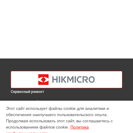
Сервисный ремонт
ВЫБЕРИ СВОЙ ГОРОД
Этот сайт использует файлы cookie для аналитики и
Замена аккумулятора тепловизора M10 Hikmicro в
обеспечения наилучшего пользовательского опыта.
Краснодаре
Продолжая использовать этот сайт, вы соглашаетесь с
Замена аккумулятора тепловизора M10 Hikmicro в
использованием файлов cookie.
Политика
Ростове-на-Дону