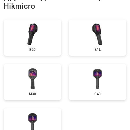
Hikmicro
B20
B1L
M30
G40