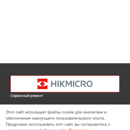
Сервисный ремонт
ВЫБЕРИ СВОЙ ГОРОД
Этот сайт использует файлы cookie для аналитики и
Замена матрицы тепловизора M10 Hikmicro в
Краснодаре
обеспечения наилучшего пользовательского опыта.
Замена матрицы тепловизора M10 Hikmicro в
Ростове-на-
Продолжая использовать этот сайт, вы соглашаетесь с
Дону