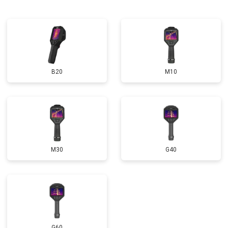
B20
M10
M30
G40
G60