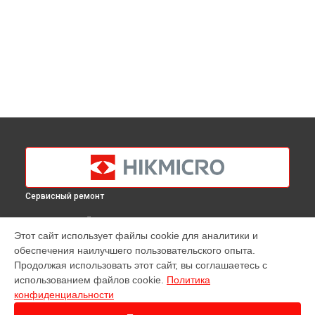
Сервисный ремонт
ВЫБЕРИ СВОЙ ГОРОД
Этот сайт использует файлы cookie для аналитики и
Диагностика тепловизора B1L Hikmicro в
Краснодаре
обеспечения наилучшего пользовательского опыта.
Диагностика тепловизора B1L Hikmicro в
Ростове-на-Дону
Продолжая использовать этот сайт, вы соглашаетесь с
Диагностика тепловизора B1L Hikmicro в
Нижнем
использованием файлов cookie.
Политика
Новгороде
конфиденциальности
Диагностика тепловизора B1L Hikmicro в
Новосибирске