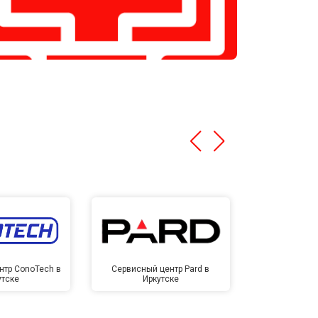
нтр ConoTech в
Сервисный центр Pard в
Сервисный ц
утске
Иркутске
Ирк