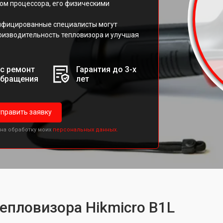
ом процессора, его физическими
.
лифицированные специалисты могут
оизводительность тепловизора и улучшая
с ремонт
Гарантия до 3-х
обращения
лет
править заявку
 на обработку моих
персональных данных.
тепловизора Hikmicro B1L