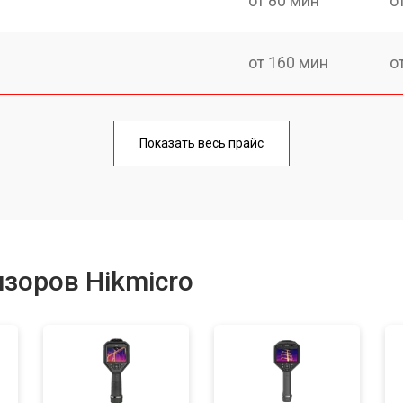
от 80 мин
о
от 160 мин
о
от 60 мин
о
Показать весь прайс
от 110 мин
о
зоров Hikmicro