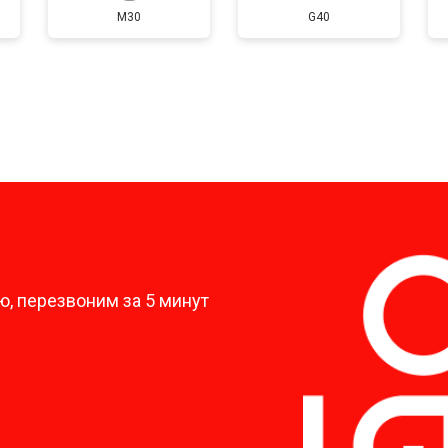
M30
G40
?
, перезвоним за 5 минут