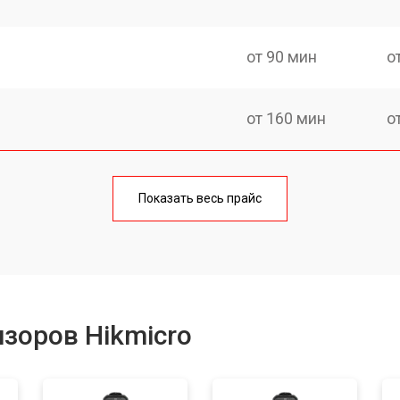
от 90 мин
о
от 160 мин
о
от 60 мин
о
Показать весь прайс
от 110 мин
о
зоров Hikmicro