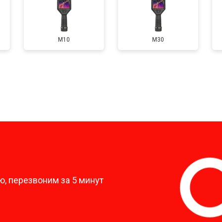
M10
M30
?
, перезвоним за 5 минут