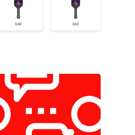
G40
G60