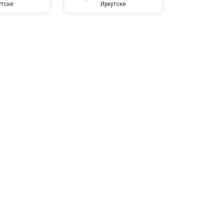
утске
Иркутске
Ирк