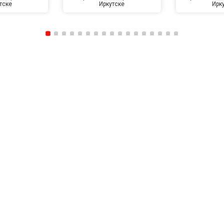
тске
Иркутске
Ирк