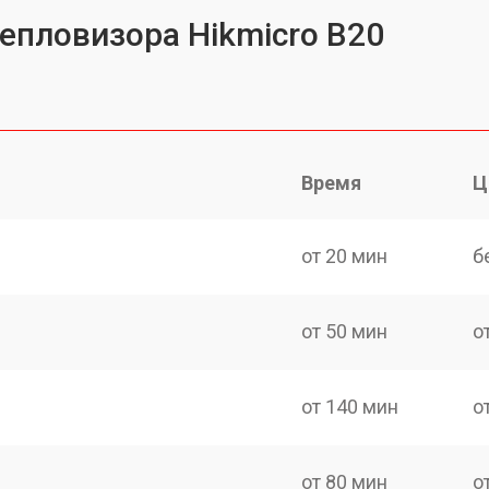
тепловизора Hikmicro B20
Время
Ц
от 20 мин
б
от 50 мин
о
от 140 мин
о
от 80 мин
о