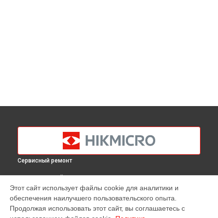
Сервисный ремонт
ВЫБЕРИ СВОЙ ГОРОД
Этот сайт использует файлы cookie для аналитики и
Замена матрицы тепловизора B20 Hikmicro в
Краснодаре
обеспечения наилучшего пользовательского опыта.
Замена матрицы тепловизора B20 Hikmicro в
Ростове-на-
Продолжая использовать этот сайт, вы соглашаетесь с
Дону