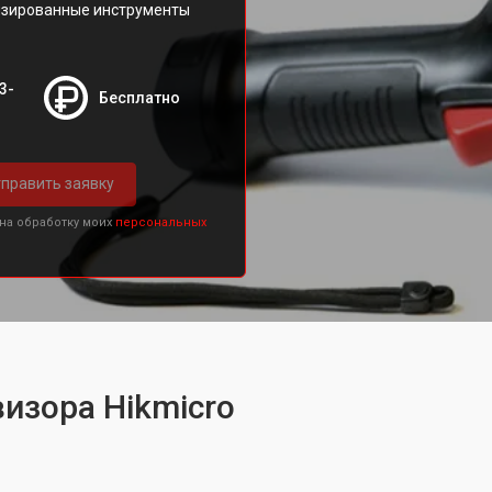
лизированные инструменты
3-
Бесплатно
править заявку
 на обработку моих
персональных
изора Hikmicro