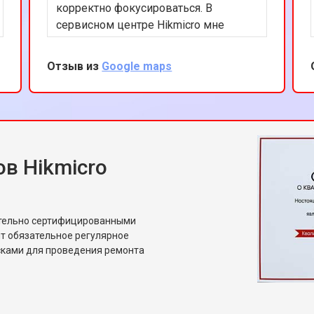
корректно фокусироваться. В
сервисном центре Hikmicro мне
быстро помогли. Ремонт был
выполнен качественно и в срок. Я
Отзыв из
Google maps
ценю вашу внимательность к
деталям и профессиональный
подход. Теперь мой прицел работает
безупречно.
в Hikmicro
ительно сертифицированными
т обязательное регулярное
сками для проведения ремонта