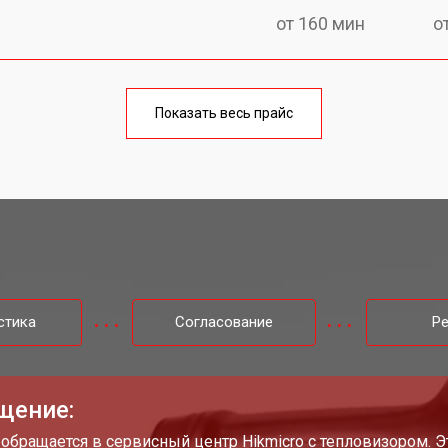
от 160 мин
о
от 60 мин
о
Показать весь прайс
o
от 110 мин
о
стика
Согласование
Р
щение:
 обращается в сервисный центр Hikmicro с тепловизором. 