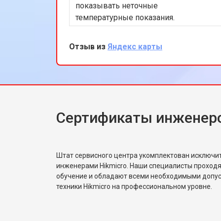
показывать неточные
температурные показания.
Специалисты провели диагностику и
быстро устранили проблему,
Отзыв из
Яндекс карты
используя оригинальные запчасти. Я
остался доволен оперативностью и
качеством работы. Теперь мой
тепловизор работает идеально.
Спасибо за вашу профессиональную
помощь!
Сертификаты инженеро
Штат сервисного центра укомплектован исключ
инженерами Hikmicro. Наши специалисты проходя
обучение и обладают всеми необходимыми допу
техники Hikmicro на профессиональном уровне.