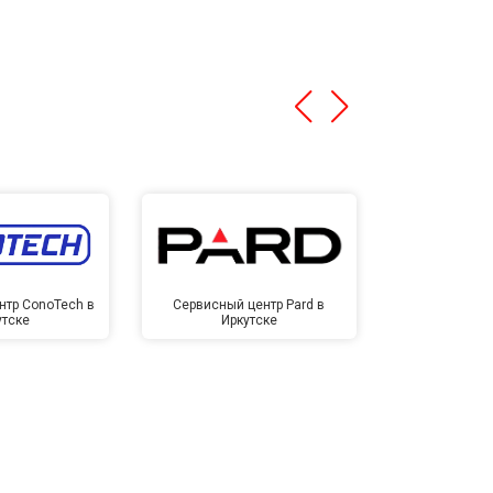
нтр ConoTech в
Сервисный центр Pard в
Сервисный ц
утске
Иркутске
Ирк