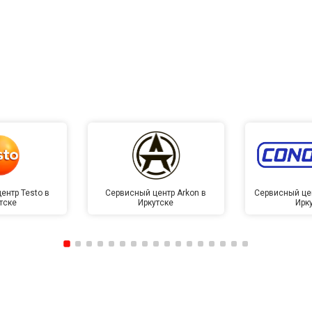
ентр Testo в
Сервисный центр Arkon в
Сервисный це
тске
Иркутске
Ирк