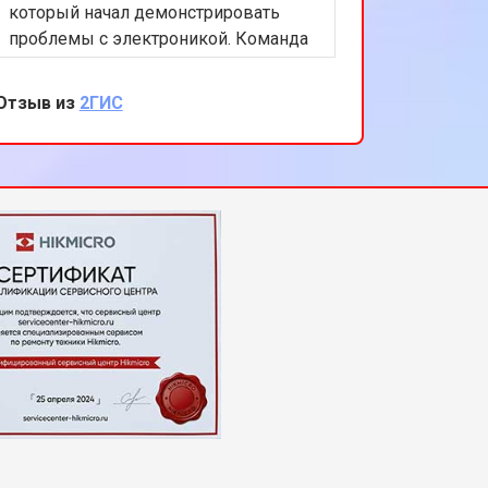
который начал демонстрировать
проблемы с электроникой. Команда
сервисного центра проявила
высокий уровень экспертизы,
Отзыв из
2ГИС
быстро нашла и устранила
неисправность. Я остался полностью
удовлетворен обслуживанием и
качеством выполненных работ.
Благодарю за вашу помощь и
профессионализм.