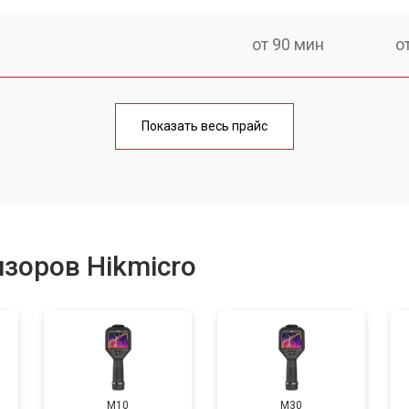
от 90 мин
о
от 160 мин
о
Показать весь прайс
от 60 мин
о
зоров Hikmicro
M10
M30