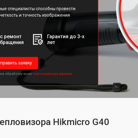
ные специалисты способны провести
четкость и точность изображения
с ремонт
Гарантия до 3-х
обращения
лет
править заявку
 на обработку моих
персональных данных.
тепловизора Hikmicro G40