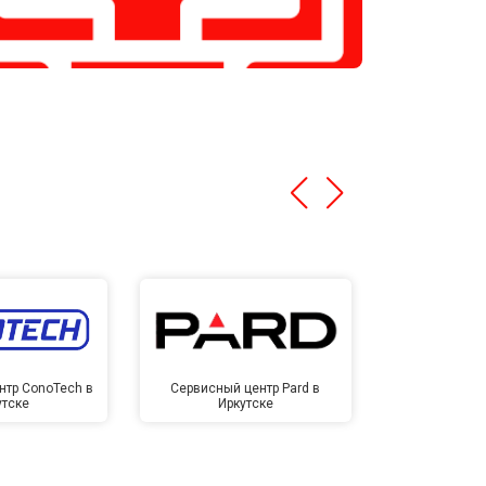
нтр ConoTech в
Сервисный центр Pard в
Сервисный ц
утске
Иркутске
Ирк