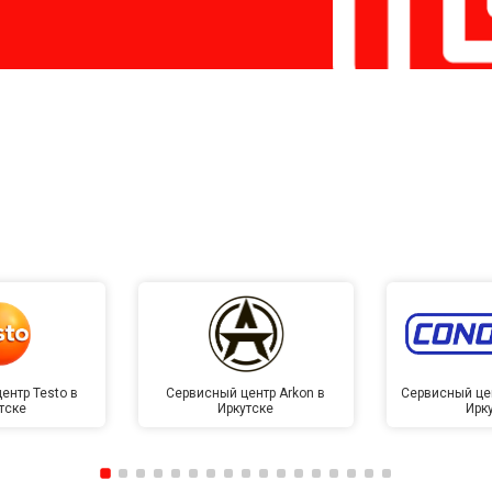
ентр Testo в
Сервисный центр Arkon в
Сервисный це
тске
Иркутске
Ирк