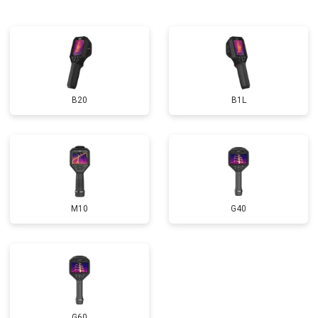
B20
B1L
M10
G40
G60