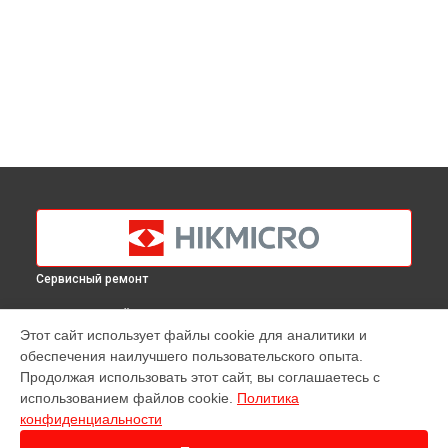
Сервисный ремонт
ВЫБЕРИ СВОЙ ГОРОД
Этот сайт использует файлы cookie для аналитики и
Диагностика тепловизора M30 Hikmicro в
Краснодаре
обеспечения наилучшего пользовательского опыта.
Диагностика тепловизора M30 Hikmicro в
Ростове-на-Дону
Продолжая использовать этот сайт, вы соглашаетесь с
Диагностика тепловизора M30 Hikmicro в
Нижнем
использованием файлов cookie.
Политика
Новгороде
конфиденциальности
Диагностика тепловизора M30 Hikmicro в
Новосибирске